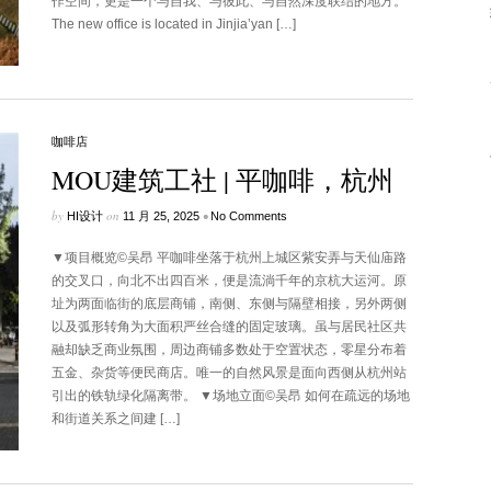
作空间，更是一个与自我、与彼此、与自然深度联结的地方。
The new office is located in Jinjia’yan […]
咖啡店
MOU建筑工社 | 平咖啡，杭州
by
on
•
HI设计
11 月 25, 2025
No Comments
▼项目概览©吴昂 平咖啡坐落于杭州上城区紫安弄与天仙庙路
的交叉口，向北不出四百米，便是流淌千年的京杭大运河。原
址为两面临街的底层商铺，南侧、东侧与隔壁相接，另外两侧
以及弧形转角为大面积严丝合缝的固定玻璃。虽与居民社区共
融却缺乏商业氛围，周边商铺多数处于空置状态，零星分布着
五金、杂货等便民商店。唯一的自然风景是面向西侧从杭州站
引出的铁轨绿化隔离带。 ▼场地立面©吴昂 如何在疏远的场地
和街道关系之间建 […]