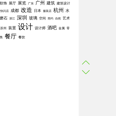
广州
展览
建筑
软饰
展厅
建筑设计
广东
改造
杭州
成都
水
日本
快闪店
服装店
深圳
玻璃
磨石
空间
艺术
简约
自然
浙江
设计
酒吧
装置
设计师
苏州
零
金属
餐厅
餐饮
售