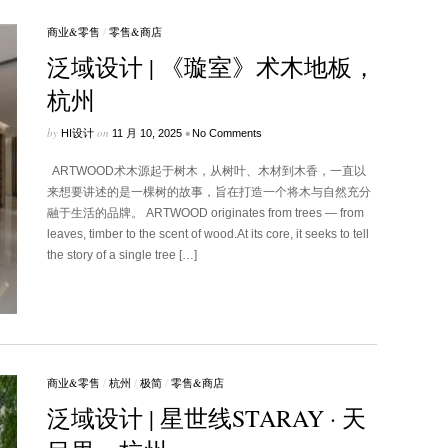
商业&零售
/
零售&商店
泛域设计 | 《璇室》术木地板，
杭州
by
on
•
HI设计
11 月 10, 2025
No Comments
ARTWOOD术木源起于树木，从树叶、木材到木香，一直以
来想要讲述的是一棵树的故事，旨在打造一个将木与自然充分
融于生活的品牌。 ARTWOOD originates from trees — from
leaves, timber to the scent of wood.At its core, it seeks to tell
the story of a single tree […]
商业&零售
/
杭州
/
极简
/
零售&商店
泛域设计 | 星世线STARAY · 天