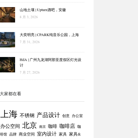
山地土壤 | Upturn酒吧，安徽
8 月 3, 2026
大奕明亮 | CPARK纯音乐公园，上海
7 月 31, 2026
HdA | 广州九龙湖阿那亚度假区灯光设
计
7 月 27, 2026
大家都在看
上海
产品设计
不锈钢
创意
办公室
北京
咖啡店
办公空间
咖啡
咖
南京
室内设计
商业空间
家具
家具&
啡馆
品牌