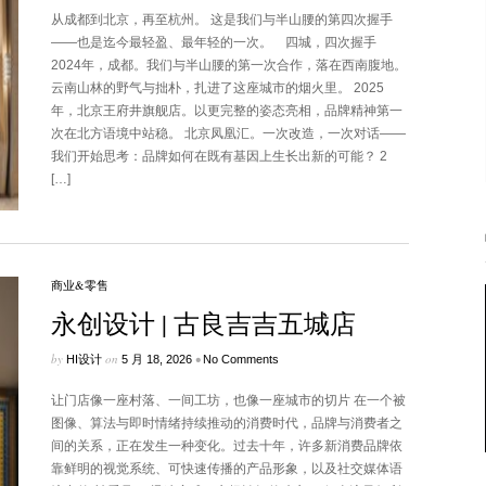
从成都到北京，再至杭州。 这是我们与半山腰的第四次握手
——也是迄今最轻盈、最年轻的一次。 四城，四次握手
2024年，成都。我们与半山腰的第一次合作，落在西南腹地。
云南山林的野气与拙朴，扎进了这座城市的烟火里。 2025
年，北京王府井旗舰店。以更完整的姿态亮相，品牌精神第一
次在北方语境中站稳。 北京凤凰汇。一次改造，一次对话——
我们开始思考：品牌如何在既有基因上生长出新的可能？ 2
[…]
商业&零售
永创设计 | 古良吉吉五城店
by
on
•
HI设计
5 月 18, 2026
No Comments
让门店像一座村落、一间工坊，也像一座城市的切片 在一个被
图像、算法与即时情绪持续推动的消费时代，品牌与消费者之
间的关系，正在发生一种变化。过去十年，许多新消费品牌依
靠鲜明的视觉系统、可快速传播的产品形象，以及社交媒体语