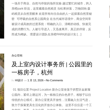
一场关于商业、自然与停留的场所实验 越过繁忙的城市，跨入
亲橙park 听说，这里藏着自然精灵 当松果掉落，万物回响 森
屿精灵从自然里醒来 欢迎所有向往自由的人一起探索自然里秘
密 可呼吸的自然系公园商业 在当代城市语境中，商业空间常
被设计成高效的过渡系统：明确的入口、清晰的动线、快速完
成的消费行为。人被引导进入，又迅速离开。真正的停留，反
而成为稀缺。 璞爱设计团队在亲橙PARK的设计实 […]
办公空间
及上室内设计事务所 | 公园里的
一栋房子，杭州
by
on
•
HI设计
1 月 13, 2026
No Comments
01 项目位置 Project Location 新办公室坐落于拱墅区金家堰
公园内，紧邻上塘运河，为一栋独立的白色房子。相较于以往
传统的办公模式，新办公室更具开放性，注重融入生活气息，
致力于探索更具生活化的开放办公体验。 这里不仅仅是一个工