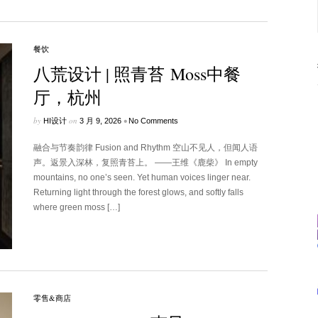
餐饮
八荒设计 | 照⻘苔 Moss中餐
厅，杭州
by
on
•
HI设计
3 月 9, 2026
No Comments
融合与节奏韵律 Fusion and Rhythm 空⼭不⻅⼈，但闻⼈语
声。返景⼊深林，复照⻘苔上。 ——王维《⿅柴》 In empty
mountains, no one’s seen. Yet human voices linger near.
Returning light through the forest glows, and softly falls
where green moss […]
零售&商店