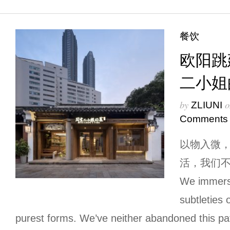
餐饮
欧阳跳
二小姐
by
o
ZLIUNI
Comments
以物入微
活，我们
We immerse
subtleties o
purest forms. We’ve neither abandoned this pat