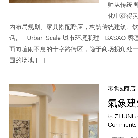
师从传统
化中获得
内布局规划、家具搭配呼应，构筑传统建筑、
话。 Urban Scale 城市环境肌理 BASA
⾯向喧闹不息的⼗字路街区，隐于商场拐⻆处
围的场地 […]
零售&商店
氣象建筑 
by
o
ZLIUNI
Comments