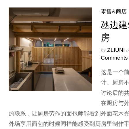
零售&商店
氹边建
房
by
o
ZLIUNI
Comments
这是一个
计。厨房
讨论后的
在厨房与
的联系，让厨房劳作的面包师能看到外面花木
外场享用面包的时候同样能感受到厨房里制作手