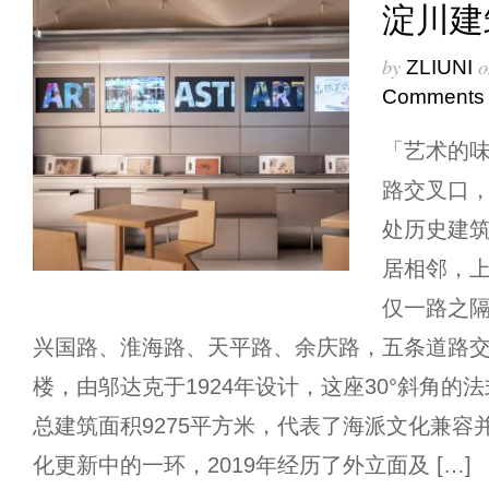
淀川建
by
o
ZLIUNI
Comments
「艺术的
路交叉口
处历史建
居相邻，
仅一路之
兴国路、淮海路、天平路、余庆路，五条道路
楼，由邬达克于1924年设计，这座30°斜角的
总建筑面积9275平方米，代表了海派文化兼容
化更新中的一环，2019年经历了外立面及 […]