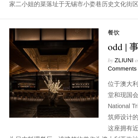
家二小姐的菜落址于无锡市小娄巷历史文化街区，
餐饮
odd |
by
o
ZLIUNI
Comments
位于澳大
堂和现国会
Nationa
筑师设计
这座拥有