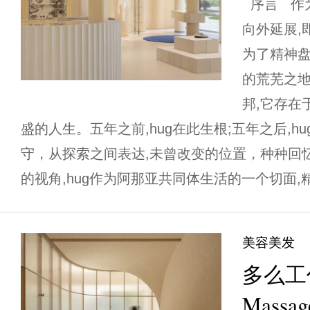
序言 作为
向外延展,
为了精神盘
的荒芜之地
邦,它存在
盛的人生。五年之前,hug在此生根;五年之后,h
守，从探索之间表达,未曾改变的位置，种种回
的视角,hug作为阿那亚共同体生活的一个切面,精
美容美发
多么工
Massag