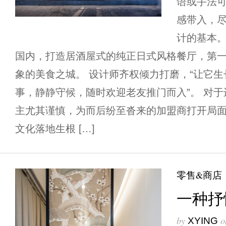
语或手法
感带入，
计的基本。
国内，打造居酒屋式的纯正日式风格餐厅，第
象的美食之城。 设计师齐权倾力打磨，“让它
事，静静守候，随时欢迎老友推门而入”。 对
主尤其谨慎，为而后纷至沓来的加盟商打开局
文化落地生根 […]
零售&商店
一种抒
by
o
XYING