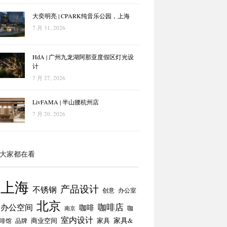
大奕明亮 | CPARK纯音乐公园，上海
7 月 31, 2026
HdA | 广州九龙湖阿那亚度假区灯光设
计
7 月 27, 2026
LivFAMA | 半山腰杭州店
7 月 20, 2026
大家都在看
上海
产品设计
不锈钢
创意
办公室
北京
咖啡店
办公空间
咖啡
咖
南京
室内设计
商业空间
家具
家具&
啡馆
品牌