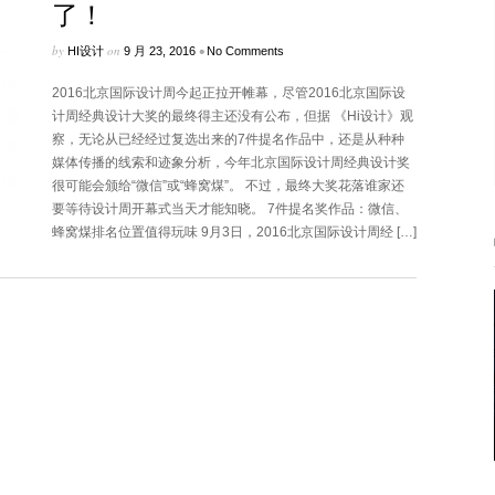
了！
by
on
•
HI设计
9 月 23, 2016
No Comments
2016北京国际设计周今起正拉开帷幕，尽管2016北京国际设
计周经典设计大奖的最终得主还没有公布，但据 《Hi设计》观
察，无论从已经经过复选出来的7件提名作品中，还是从种种
媒体传播的线索和迹象分析，今年北京国际设计周经典设计奖
很可能会颁给“微信”或“蜂窝煤”。 不过，最终大奖花落谁家还
要等待设计周开幕式当天才能知晓。 7件提名奖作品：微信、
蜂窝煤排名位置值得玩味 9月3日，2016北京国际设计周经 […]