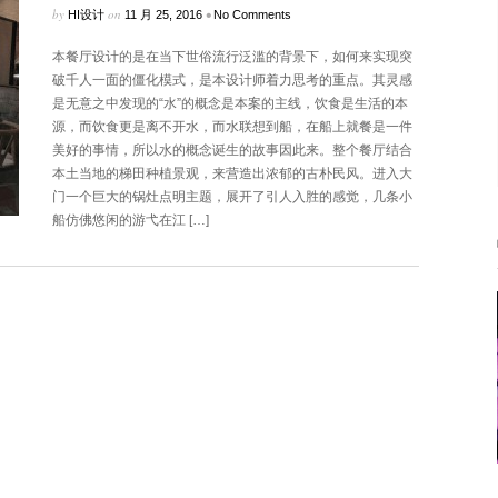
by
on
•
HI设计
11 月 25, 2016
No Comments
本餐厅设计的是在当下世俗流行泛滥的背景下，如何来实现突
破千人一面的僵化模式，是本设计师着力思考的重点。其灵感
是无意之中发现的“水”的概念是本案的主线，饮食是生活的本
源，而饮食更是离不开水，而水联想到船，在船上就餐是一件
美好的事情，所以水的概念诞生的故事因此来。整个餐厅结合
本土当地的梯田种植景观，来营造出浓郁的古朴民风。进入大
门一个巨大的锅灶点明主题，展开了引人入胜的感觉，几条小
船仿佛悠闲的游弋在江 […]