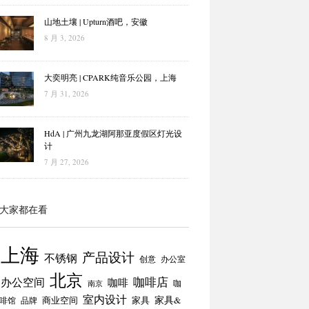
山地土壤 | Upturn酒吧，安徽
8 月 3, 2026
大奕明亮 | CPARK纯音乐公园，上海
7 月 31, 2026
HdA | 广州九龙湖阿那亚度假区灯光设
计
7 月 27, 2026
大家都在看
上海
产品设计
不锈钢
创意
办公室
北京
咖啡店
办公空间
咖啡
咖
南京
室内设计
商业空间
家具
家具&
啡馆
品牌