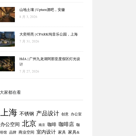
山地土壤 | Upturn酒吧，安徽
8 月 3, 2026
大奕明亮 | CPARK纯音乐公园，上海
7 月 31, 2026
HdA | 广州九龙湖阿那亚度假区灯光设
计
7 月 27, 2026
大家都在看
上海
产品设计
不锈钢
创意
办公室
北京
咖啡店
办公空间
咖啡
咖
南京
室内设计
商业空间
家具
家具&
啡馆
品牌