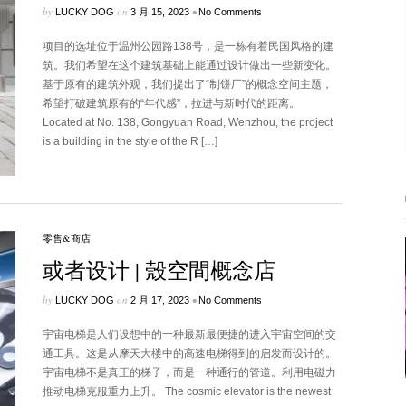
by
on
•
LUCKY DOG
3 月 15, 2023
No Comments
项目的选址位于温州公园路138号，是一栋有着民国风格的建
筑。我们希望在这个建筑基础上能通过设计做出一些新变化。
基于原有的建筑外观，我们提出了“制饼厂”的概念空间主题，
希望打破建筑原有的“年代感”，拉进与新时代的距离。
Located at No. 138, Gongyuan Road, Wenzhou, the project
is a building in the style of the R […]
零售&商店
或者设计 | 殼空間概念店
by
on
•
LUCKY DOG
2 月 17, 2023
No Comments
宇宙电梯是人们设想中的一种最新最便捷的进入宇宙空间的交
通工具。这是从摩天大楼中的高速电梯得到的启发而设计的。
宇宙电梯不是真正的梯子，而是一种通行的管道。利用电磁力
推动电梯克服重力上升。 The cosmic elevator is the newest