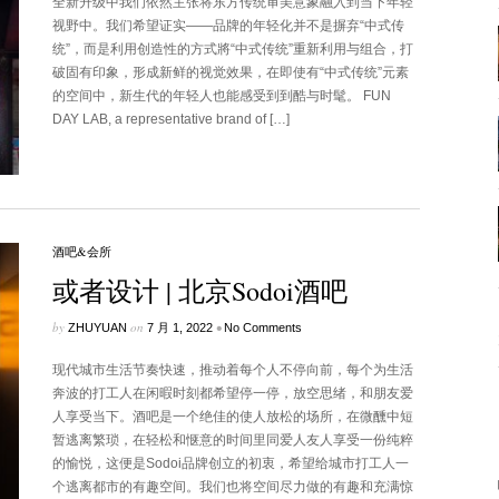
全新升级中我们依然主张将东方传统审美意象融入到当下年轻
视野中。我们希望证实——品牌的年轻化并不是摒弃“中式传
统”，而是利用创造性的方式將“中式传统”重新利用与组合，打
破固有印象，形成新鲜的视觉效果，在即使有“中式传统”元素
的空间中，新生代的年轻人也能感受到到酷与时髦。 FUN
DAY LAB, a representative brand of […]
酒吧&会所
或者设计 | 北京Sodoi酒吧
by
on
•
ZHUYUAN
7 月 1, 2022
No Comments
现代城市生活节奏快速，推动着每个人不停向前，每个为生活
奔波的打工人在闲暇时刻都希望停一停，放空思绪，和朋友爱
人享受当下。酒吧是一个绝佳的使人放松的场所，在微醺中短
暂逃离繁琐，在轻松和惬意的时间里同爱人友人享受一份纯粹
的愉悦，这便是Sodoi品牌创立的初衷，希望给城市打工人一
个逃离都市的有趣空间。我们也将空间尽力做的有趣和充满惊