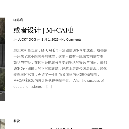
咖啡店
或者设计 | M+CAFÉ
by
on
•
LUCKY DOG
1 月 1, 2023
No Comments
继北京和西安后，M+CAFÉ再一次跟随SKP落地成都。成都是
一座来了就不想离开的城市，这里不仅有一线城市的快节奏、
繁华与年轻，在这里还能充分享受到生活的安逸与闲适。成都
SKP为亚洲最大的下沉式建筑，建筑上层是公园层景观，绿化
覆盖率约70%，创造了一个时尚又闲适的休憩购物氛围，
M+CAFÉ这次的设计理念也来源于此。 After the success of
department stores in […]
餐饮