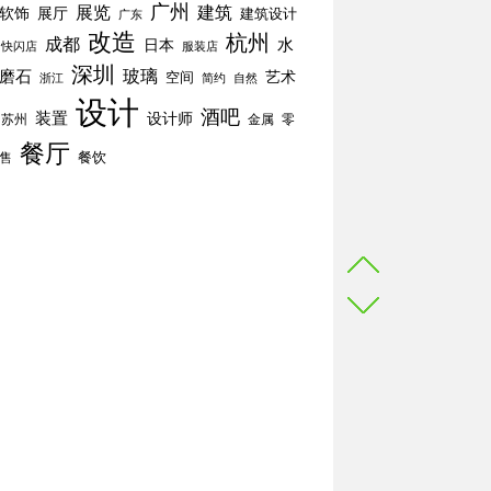
广州
展览
建筑
软饰
展厅
建筑设计
广东
改造
杭州
成都
水
日本
快闪店
服装店
深圳
玻璃
磨石
空间
艺术
简约
自然
浙江
设计
酒吧
装置
设计师
苏州
零
金属
餐厅
餐饮
售