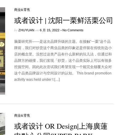
商业&零售
或者设计 | 沈阳一栗鲜活栗公司
by
on
•
ZHUYUAN
6 月 15, 2022
No Comments
脑栗研究所——是这次品牌升级的主题。在接触“一栗“这个品
牌前，我们对炒货这个商业品类的印象还是停留在传统街边小
店的概念里。没想过这类产品有什么新鲜的玩儿法，但通过和
品牌方的碰撞，我们发现「炒货」这个品类实际上可以有很多
挖掘空间。因此此次尝试我们希望呈现一个能完全颠覆大众对
这个品类品牌设计与空间设计的认知。 This brand promotion
activity was held under t […]
商业&零售
或者设计 OR Design|上海廣蓮