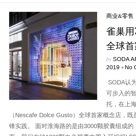
商业&零售
雀巢用3
全球首
by
SODA A
•
2019
No 
SODA认
可步入的智能
托，在上
（Nescafe Dolce Gusto）全球首家概念
锋实践。 面对淮海路的是由3000颗胶囊组成