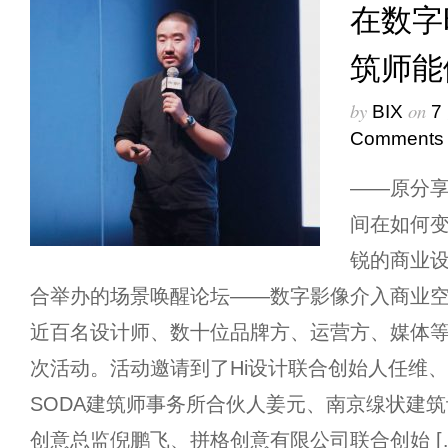
在数字
筑师能
by
on
BIX
7
Comments
——原分
间在如何变
锐的商业设
合举办的场景唤醒论坛——数字影像介入商业
近百名设计师、数十位品牌方、运营方、媒体
次活动。活动邀请到了Hi设计联合创始人任维
SODA建筑师事务所合伙人姜元、南京缐状建
创意总监倪鹏飞、拼格创意有限公司联合创始 [