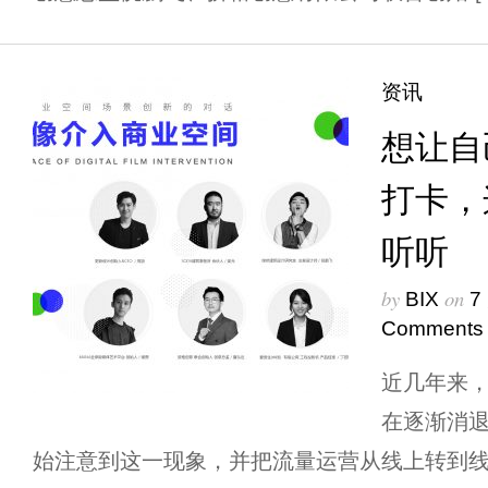
资讯
想让自
打卡，
听听
by
on
BIX
7
Comments
近几年来
在逐渐消
始注意到这一现象，并把流量运营从线上转到