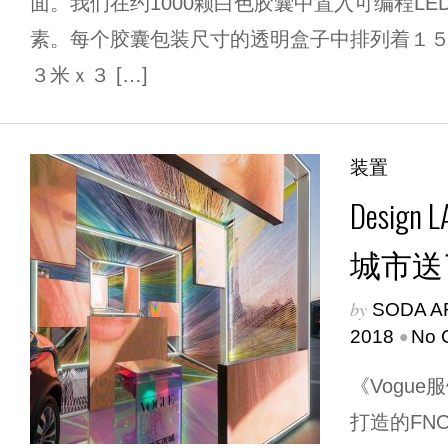
面。我们在约1000颗白色胶囊中置入可编程L
素。每个胶囊包装尺寸的透明盒子中排列着１
３米ｘ３ […]
装置
Desig
城市送
by
SODA A
•
2018
No 
《Vogu
打造的FNO(F