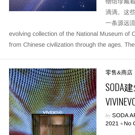
物馆珍藏
滴滴。这
一条源远流
evolving collection of the National Museum of 
from Chinese civilization through the ages. The 
零售&商店
SOD
VIVI
by
SODA A
•
2021
No 