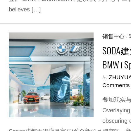
believes […]
销售中心
/
SODA
BMW i Sp
by
ZHUYU
Comments
叠加现实
Overlaying r
obscuring c