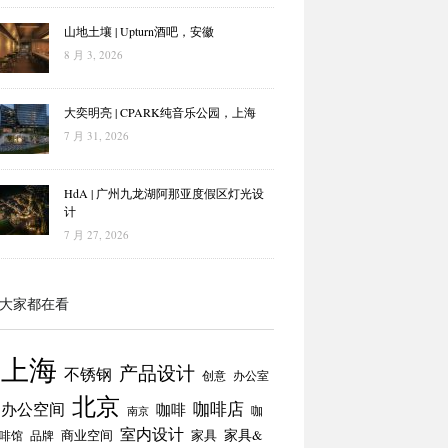
山地土壤 | Upturn酒吧，安徽
8 月 3, 2026
大奕明亮 | CPARK纯音乐公园，上海
7 月 31, 2026
HdA | 广州九龙湖阿那亚度假区灯光设
计
7 月 27, 2026
大家都在看
上海
产品设计
不锈钢
创意
办公室
北京
咖啡店
办公空间
咖啡
咖
南京
室内设计
商业空间
家具
家具&
啡馆
品牌