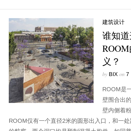
建筑设计
谁知道
ROO
义？
by
on
BIX
7
ROOM是
壁围合出的
壁内侧着
ROOM仅有一个直径2米的圆形出入口，和一处距