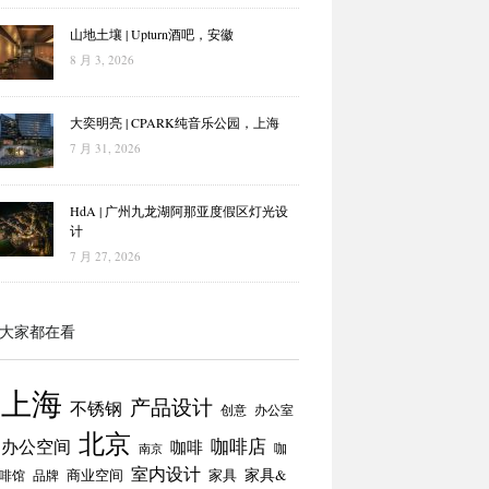
山地土壤 | Upturn酒吧，安徽
8 月 3, 2026
大奕明亮 | CPARK纯音乐公园，上海
7 月 31, 2026
HdA | 广州九龙湖阿那亚度假区灯光设
计
7 月 27, 2026
大家都在看
上海
产品设计
不锈钢
创意
办公室
北京
咖啡店
办公空间
咖啡
咖
南京
室内设计
商业空间
家具
家具&
啡馆
品牌