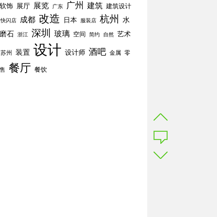
广州
展览
建筑
软饰
展厅
建筑设计
广东
改造
杭州
成都
水
日本
快闪店
服装店
深圳
玻璃
磨石
空间
艺术
简约
自然
浙江
设计
酒吧
装置
设计师
苏州
零
金属
餐厅
餐饮
售