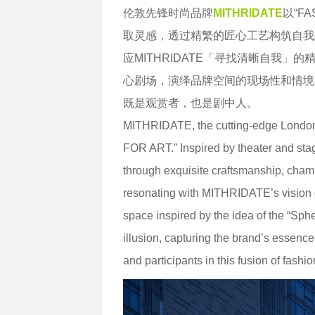
伦敦先锋时尚品牌
MITHRIDATE
以“F
取灵感，透过精繁的匠心工艺构筑自我
应MITHRIDATE「寻找清晰自我」的
心剧场，演绎品牌空间的现场性和情境
既是观赏者，也是剧中人。
MITHRIDATE, the cutting-edge London 
FOR ART.” Inspired by theater and stag
through exquisite craftsmanship, cham
resonating with MITHRIDATE’s vision of 
space inspired by the idea of the “Sph
illusion, capturing the brand’s essen
and participants in this fusion of fashi