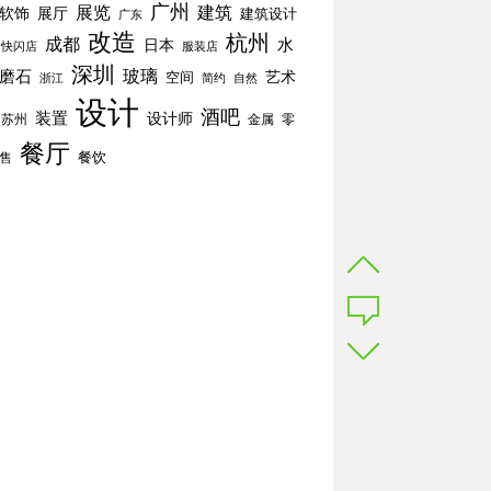
广州
展览
建筑
软饰
展厅
建筑设计
广东
改造
杭州
成都
水
日本
快闪店
服装店
深圳
玻璃
磨石
空间
艺术
简约
自然
浙江
设计
酒吧
装置
设计师
苏州
零
金属
餐厅
餐饮
售