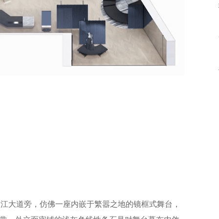
北岸临江大道旁，仿佛一座内嵌于繁嚣之地的镜框式舞台，