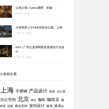
山地土壤 | Upturn酒吧，安徽
8 月 3, 2026
大奕明亮 | CPARK纯音乐公园，上海
7 月 31, 2026
HdA | 广州九龙湖阿那亚度假区灯光设
计
7 月 27, 2026
大家都在看
上海
产品设计
不锈钢
创意
办公室
北京
咖啡店
办公空间
咖啡
咖
南京
室内设计
商业空间
家具
家具&
啡馆
品牌