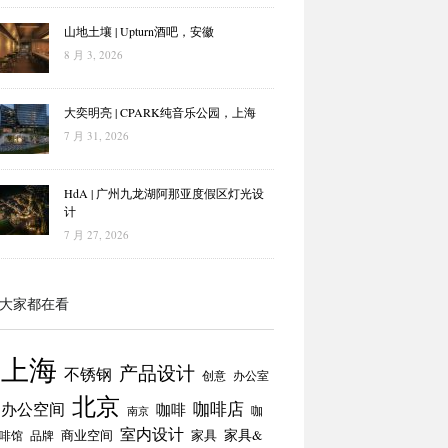
山地土壤 | Upturn酒吧，安徽
8 月 3, 2026
大奕明亮 | CPARK纯音乐公园，上海
7 月 31, 2026
HdA | 广州九龙湖阿那亚度假区灯光设
计
7 月 27, 2026
大家都在看
上海
产品设计
不锈钢
创意
办公室
北京
咖啡店
办公空间
咖啡
咖
南京
室内设计
商业空间
家具
家具&
啡馆
品牌