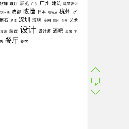
广州
展览
建筑
软饰
展厅
建筑设计
广东
改造
杭州
成都
水
日本
快闪店
服装店
深圳
玻璃
磨石
空间
艺术
简约
自然
浙江
设计
酒吧
装置
设计师
苏州
零
金属
餐厅
餐饮
售