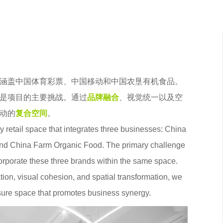
涵盖中国体育彩票、中国移动和中国农垦有机食品。
是项目的主要挑战。通过
品牌融合
、视觉统一以及空
动的
复合空间
。
retail space that integrates three businesses: China
 and China Farm Organic Food. The primary challenge
corporate these three brands within the same space.
tion, visual cohesion, and spatial transformation, we
isure space that promotes business synergy.