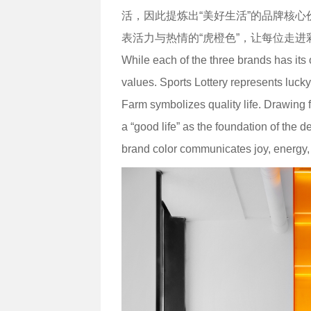
活，因此提炼出“美好生活”的品牌核
表活力与热情的“虎橙色”，让每位走
While each of the three brands has its
values. Sports Lottery represents luck
Farm symbolizes quality life. Drawing f
a “good life” as the foundation of the
brand color communicates joy, energy, 