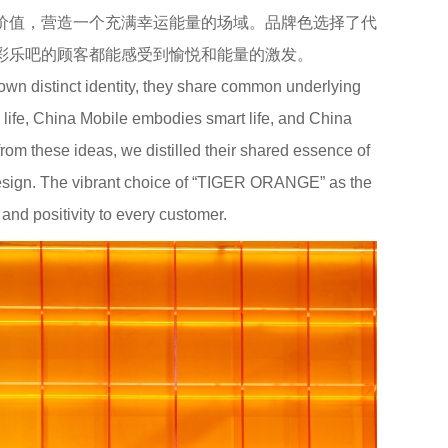
心价值，营造一个充满幸运能量的场域。品牌色选择了代
进彩乐吧的顾客都能感受到愉悦和能量的激发。
 own distinct identity, they share common underlying
y life, China Mobile embodies smart life, and China
rom these ideas, we distilled their shared essence of
 design. The vibrant choice of “TIGER ORANGE” as the
and positivity to every customer.