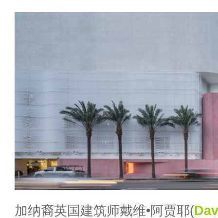
加纳裔英国建筑师戴维•阿贾耶(
Dav