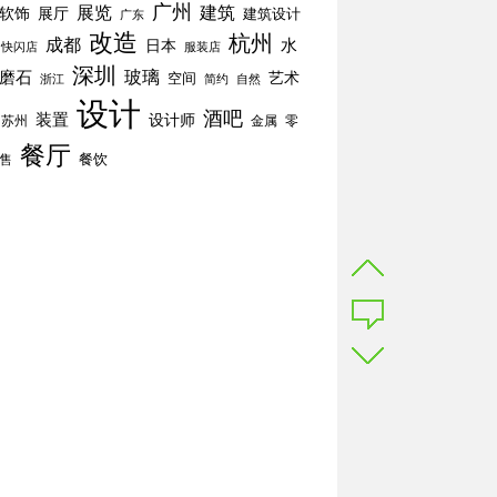
广州
展览
建筑
软饰
展厅
建筑设计
广东
改造
杭州
成都
水
日本
快闪店
服装店
深圳
玻璃
磨石
空间
艺术
简约
自然
浙江
设计
酒吧
装置
设计师
苏州
零
金属
餐厅
餐饮
售