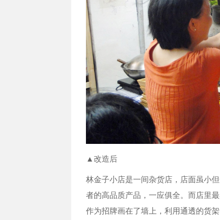
▲改造后
林金子小店是一间杂货店，店面虽小但
者的高品质产品，一应俱全。而店里最
作为招牌画在了墙上，利用通透的货架