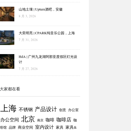
山地土壤 | Upturn酒吧，安徽
8 月 3, 2026
大奕明亮 | CPARK纯音乐公园，上海
7 月 31, 2026
HdA | 广州九龙湖阿那亚度假区灯光设
计
7 月 27, 2026
大家都在看
上海
产品设计
不锈钢
创意
办公室
北京
咖啡店
办公空间
咖啡
咖
南京
室内设计
商业空间
家具
家具&
啡馆
品牌