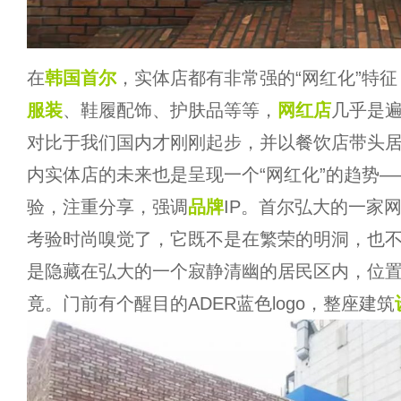
在
韩国
首尔
，实体店都有非常强的“网红化”特
服装
、鞋履配饰、护肤品等等，
网红店
几乎是
对比于我们国内才刚刚起步，并以餐饮店带头
内实体店的未来也是呈现一个“网红化”的趋势
验，注重分享，强调
品牌
IP。首尔弘大的一家
考验时尚嗅觉了，它既不是在繁荣的明洞，也
是隐藏在弘大的一个寂静清幽的居民区内，位
竟。门前有个醒目的ADER蓝色logo，整座建筑