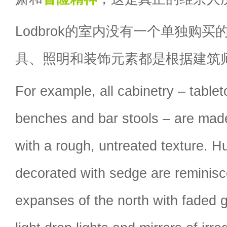
Lodbrok的室内没有一个单独购
具、照明和装饰元素都是根据建筑
For example, all cabinetry – tablet
benches and bar stools – are mad
with a rough, untreated texture. H
decorated with sedge are reminisc
expanses of the north with faded g