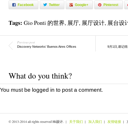
Facebook
Twitter
Google+
Pinterest
Tags:
Gio Ponti 的世界
,
展厅
,
展厅设计
,
展台设
Previous post
Discovery Networks’ Buenos Aires Offices
9月1日,请记得来
What do you think?
You must be
logged in
to post a comment.
© 2013-2014 all rights reserved
Hi设计
. |
关于我们
|
加入我们
|
友情链接
| 京