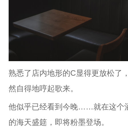
熟悉了店内地形的C显得更放松了
然自得地哼起歌来。
他似乎已经看到今晚……就在这个
的海天盛筵，即将粉墨登场。