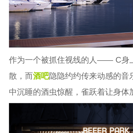
作为一个被抓住视线的人—— C身
散，而
酒吧
隐隐约约传来动感的音
中沉睡的酒虫惊醒，雀跃着让身体