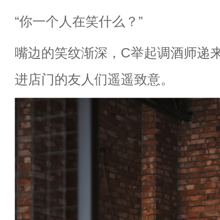
“你一个人在笑什么？”
嘴边的笑纹渐深，C举起调酒师递
进店门的友人们遥遥致意。