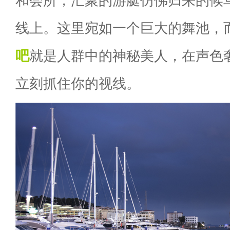
和会所，汇聚的游艇仿佛归来的候
线上。这里宛如一个巨大的舞池，
吧
就是人群中的神秘美人，在声色
立刻抓住你的视线。