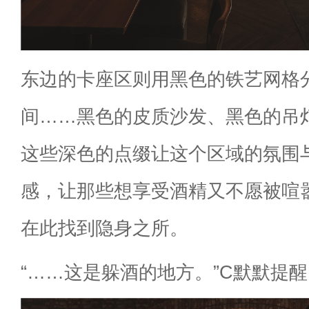
东边的卡座区则用黑色的铁艺网格
间……黑色的皮质沙发、黑色的吊
这些深色的点缀让这个区域的氛围
感，让那些想享受酒精又不愿被喧
在此找到隐身之所。
“……这是躲酒的地方。”C默默提