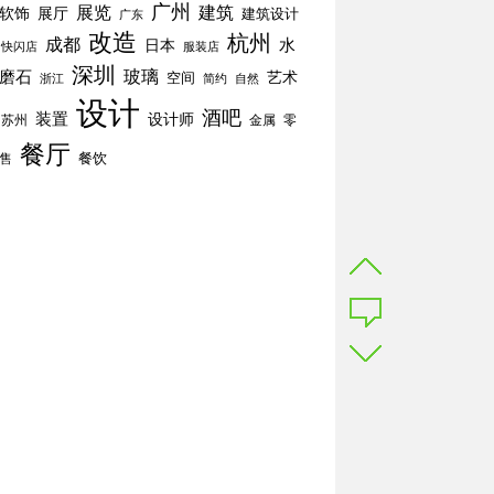
广州
展览
建筑
软饰
展厅
建筑设计
广东
改造
杭州
成都
水
日本
快闪店
服装店
深圳
玻璃
磨石
空间
艺术
简约
自然
浙江
设计
酒吧
装置
设计师
苏州
零
金属
餐厅
餐饮
售