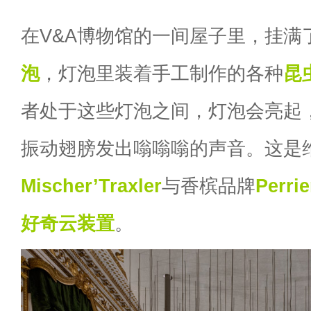
在V&A博物馆的一间屋子里，挂满
泡
，灯泡里装着手工制作的各种
昆
者处于这些灯泡之间，灯泡会亮起
振动翅膀发出嗡嗡嗡的声音。这是
Mischer’Traxler
与香槟品牌
Perrie
好奇
云装置
。