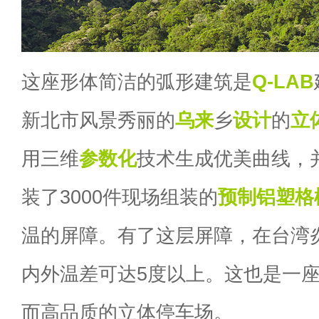
这座形体简洁的弧形建筑是
Q-LAB
新北市风景秀丽的
乌来
乡
设计
的
立
用三维
参数化
技术生成优美曲线，
装了3000件现场组装的
预制铝塑格
温的屏障。有了这层屏障，在台湾
内外温差可达5度以上。这也是一
而高品质的立体停车场。