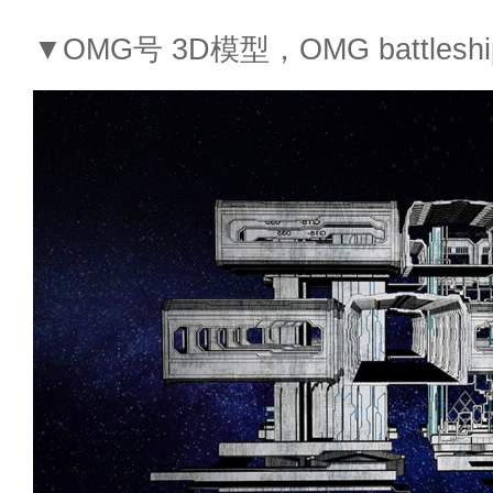
▼OMG号 3D模型，OMG battleship