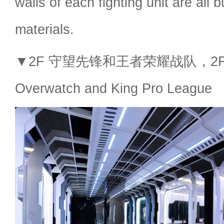
walls of each fighting unit are all b
materials.
▼2F 守望先锋和王者荣耀战队，2F Cl
Overwatch and King Pro League