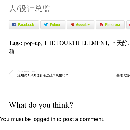
人/设计总监
Facebook
Twitter
Google+
Pinterest
Tags:
pop-up
,
THE FOURTH ELEMENT
,
卜天静
箱
Previous post
涨知识！你知道什么是殖民风格吗？
英雄联盟
What do you think?
You must be
logged in
to post a comment.