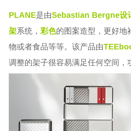
PLANE
是由
Sebastian Bergne
设
架
系统，
彩色
的图案造型，更好地
物或者食品等等。该产品由
TEEbo
调整的架子很容易满足任何空间，