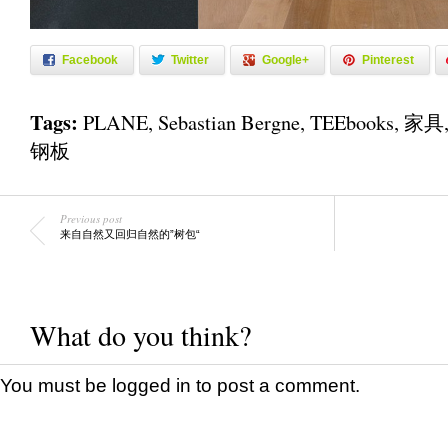
Facebook
Twitter
Google+
Pinterest
Tags:
PLANE
,
Sebastian Bergne
,
TEEbooks
,
家具
钢板
Previous post
来自自然又回归自然的”树包“
What do you think?
You must be
logged in
to post a comment.