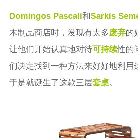
Domingos Pascali
和
Sarkis Seme
木制品商店时，发现有太多
废弃
的
让他们开始认真地对待
可持续
性的
们决定找到一种方法来好好地利用
于是就诞生了这款三层
套桌
。