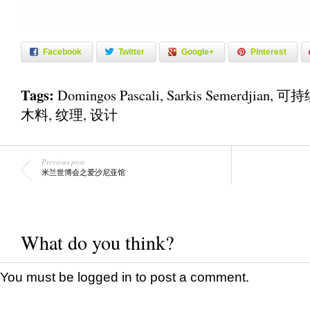
Facebook
Twitter
Google+
Pinterest
Tags:
Domingos Pascali
,
Sarkis Semerdjian
,
可持
木料
,
纹理
,
设计
Previous post
米兰世博会之爱沙尼亚馆
What do you think?
You must be
logged in
to post a comment.