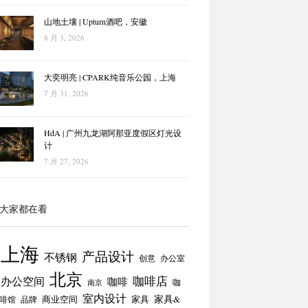
山地土壤 | Upturn酒吧，安徽
8 月 3, 2026
大奕明亮 | CPARK纯音乐公园，上海
7 月 31, 2026
HdA | 广州九龙湖阿那亚度假区灯光设
计
7 月 27, 2026
大家都在看
上海
产品设计
不锈钢
创意
办公室
北京
咖啡店
办公空间
咖啡
咖
南京
室内设计
商业空间
家具
家具&
啡馆
品牌