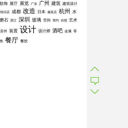
广州
展览
建筑
软饰
展厅
建筑设计
广东
改造
杭州
成都
水
日本
快闪店
服装店
深圳
玻璃
磨石
空间
艺术
简约
自然
浙江
设计
酒吧
装置
设计师
苏州
零
金属
餐厅
餐饮
售