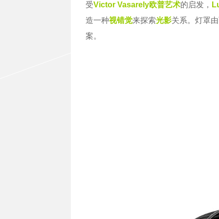
受
Victor Vasarely
欧普艺术
的启发，
Lu
造一种
视错觉
来探索
光影
关系。灯罩由
案。