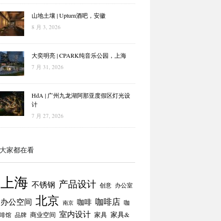
山地土壤 | Upturn酒吧，安徽
8 月 3, 2026
大奕明亮 | CPARK纯音乐公园，上海
7 月 31, 2026
HdA | 广州九龙湖阿那亚度假区灯光设
计
7 月 27, 2026
大家都在看
上海
产品设计
不锈钢
创意
办公室
北京
咖啡店
办公空间
咖啡
咖
南京
室内设计
商业空间
家具
家具&
啡馆
品牌