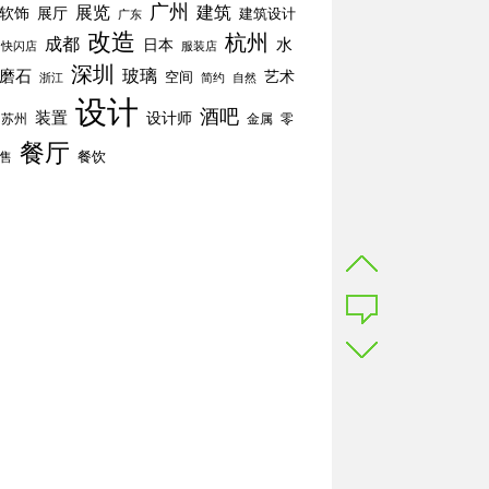
广州
展览
建筑
软饰
展厅
建筑设计
广东
改造
杭州
成都
水
日本
快闪店
服装店
深圳
玻璃
磨石
空间
艺术
简约
自然
浙江
设计
酒吧
装置
设计师
苏州
零
金属
餐厅
餐饮
售