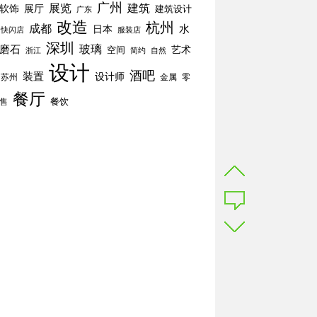
广州
展览
建筑
软饰
展厅
建筑设计
广东
改造
杭州
成都
水
日本
快闪店
服装店
深圳
玻璃
磨石
空间
艺术
简约
自然
浙江
设计
酒吧
装置
设计师
苏州
零
金属
餐厅
餐饮
售