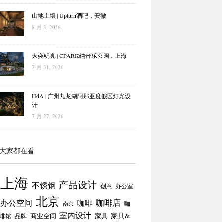
山地土壤 | Upturn酒吧，安徽
8 月 3, 2026
大奕明亮 | CPARK纯音乐公园，上海
7 月 31, 2026
HdA | 广州九龙湖阿那亚度假区灯光设
计
7 月 27, 2026
大家都在看
上海
产品设计
不锈钢
创意
办公室
北京
咖啡店
办公空间
咖啡
咖
南京
室内设计
商业空间
家具
家具&
啡馆
品牌