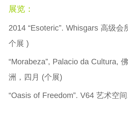
展览：
2014 “Esoteric”. Whisgars 
个展 )
“Morabeza”, Palacio da Cul
洲，四月 (个展)
“Oasis of Freedom”. V64 