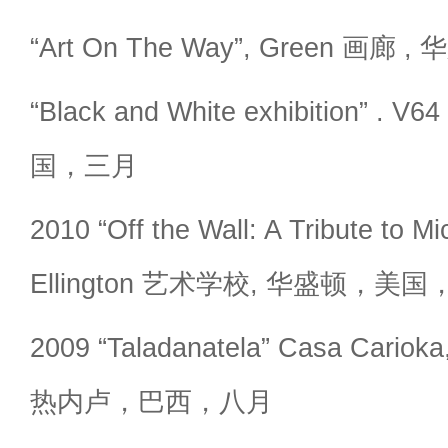
“Art On The Way”, Green 画
“Black and White exhibition”
国，三月
2010 “Off the Wall: A Tribute to M
Ellington 艺术学校, 华盛顿，美
2009 “Taladanatela” Casa Ca
热内卢，巴西，八月