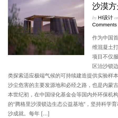
沙漠方
by
o
HI设计
Comments
作为中国
维混凝土
项目不仅
区治沙锁
类探索适应极端气候的可持续建造提供实验样本
沙尘危害的主要发源地和必经之路，也是内蒙
本世纪初，在中国绿化基金会等国内外环保机
的“腾格里沙漠锁边生态公益基地”，坚持科学
沙成就。每年 […]