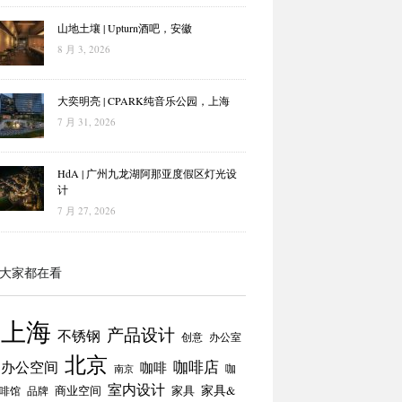
山地土壤 | Upturn酒吧，安徽
8 月 3, 2026
大奕明亮 | CPARK纯音乐公园，上海
7 月 31, 2026
HdA | 广州九龙湖阿那亚度假区灯光设
计
7 月 27, 2026
大家都在看
上海
产品设计
不锈钢
创意
办公室
北京
咖啡店
办公空间
咖啡
咖
南京
室内设计
商业空间
家具
家具&
啡馆
品牌