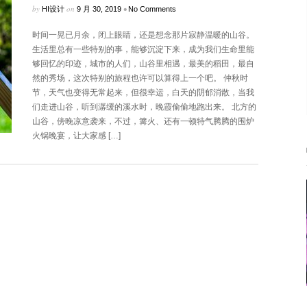
by
on
•
HI设计
9 月 30, 2019
No Comments
时间一晃已月余，闭上眼睛，还是想念那片寂静温暖的山谷。
生活里总有一些特别的事，能够沉淀下来，成为我们生命里能
够回忆的印迹，城市的人们，山谷里相遇，最美的稻田，最自
然的秀场，这次特别的旅程也许可以算得上一个吧。 仲秋时
节，天气也变得无常起来，但很幸运，白天的阴郁消散，当我
们走进山谷，听到潺缓的溪水时，晚霞偷偷地跑出来。 北方的
山谷，傍晚凉意袭来，不过，篝火、还有一顿特气腾腾的围炉
火锅晚宴，让大家感 […]