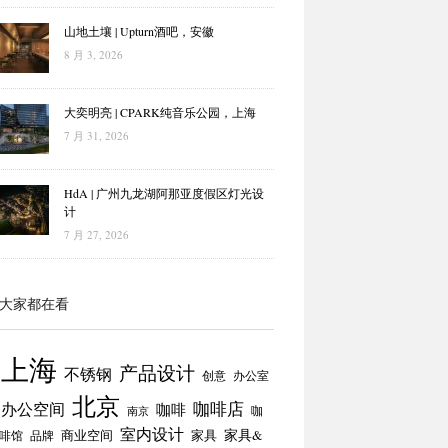
山地土壤 | Upturn酒吧，安徽
8 月 3, 2026
大奕明亮 | CPARK纯音乐公园，上海
7 月 31, 2026
HdA | 广州九龙湖阿那亚度假区灯光设
计
7 月 27, 2026
大家都在看
上海
产品设计
不锈钢
创意
办公室
北京
咖啡店
办公空间
咖啡
咖
南京
室内设计
商业空间
家具
家具&
啡馆
品牌