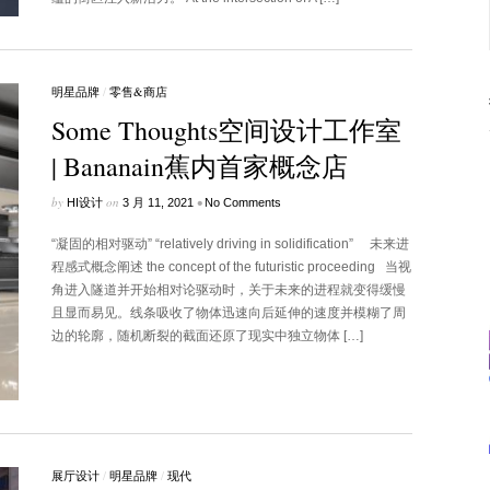
明星品牌
/
零售&商店
Some Thoughts空间设计工作室
| Bananain蕉内首家概念店
by
on
•
HI设计
3 月 11, 2021
No Comments
“凝固的相对驱动” “relatively driving in solidification” 未来进
程感式概念阐述 the concept of the futuristic proceeding 当视
角进入隧道并开始相对论驱动时，关于未来的进程就变得缓慢
且显而易见。线条吸收了物体迅速向后延伸的速度并模糊了周
边的轮廓，随机断裂的截面还原了现实中独立物体 […]
展厅设计
/
明星品牌
/
现代