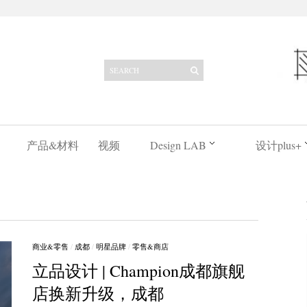
产品&材料
视频
Design LAB
设计plus+
商业&零售
/
成都
/
明星品牌
/
零售&商店
立品设计 | Champion成都旗舰
店换新升级，成都