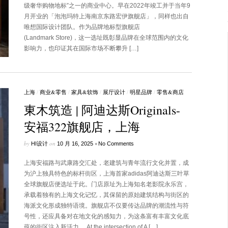
级奢华购物地标”之一的商业中心。早在2022年竣工并于当年9
月开业的「泡泡玛特上海南京东路宏伊旗舰店」，同样也出自
唯想国际设计团队。作为品牌地标型旗舰店
(Landmark Store)，这一选址既彰显品牌在全球范围内的文化
影响力，也印证其在国际市场不断攀升 […]
上海
/
商业&零售
/
家具&软饰
/
展厅设计
/
明星品牌
/
零售&商店
東木筑造 | 阿迪达斯Originals-
安福322旗舰店，上海
by
on
•
HI设计
10 月 16, 2025
No Comments
上海安福路与武康路交汇处，老建筑与青年流行文化并置，成
为沪上独具特色的标杆街区，上海首家adidas阿迪达斯三叶草
全球旗舰店便选址于此。门店原址为上海知名老影院永乐宫，
承载着独有的上海文化记忆，其保留的原始建筑结构与街区的
海派文化形成独特语境。旗舰店不仅要传达品牌的潮流性与符
号性，还应具备对在地文化的感知力，为这条富有丰富文化底
蕴的街区注入新活力。 At the intersection of A […]