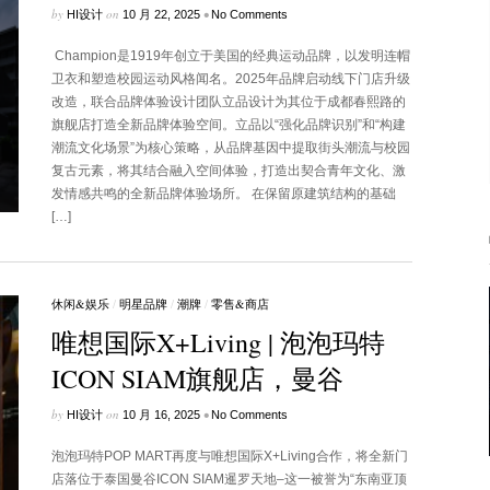
by
on
•
HI设计
10 月 22, 2025
No Comments
Champion是1919年创立于美国的经典运动品牌，以发明连帽
卫衣和塑造校园运动风格闻名。2025年品牌启动线下门店升级
改造，联合品牌体验设计团队立品设计为其位于成都春熙路的
旗舰店打造全新品牌体验空间。立品以“强化品牌识别”和“构建
潮流文化场景”为核心策略，从品牌基因中提取街头潮流与校园
复古元素，将其结合融入空间体验，打造出契合青年文化、激
发情感共鸣的全新品牌体验场所。 在保留原建筑结构的基础
[…]
休闲&娱乐
/
明星品牌
/
潮牌
/
零售&商店
唯想国际X+Living | 泡泡玛特
ICON SIAM旗舰店，曼谷
by
on
•
HI设计
10 月 16, 2025
No Comments
泡泡玛特POP MART再度与唯想国际X+Living合作，将全新门
店落位于泰国曼谷ICON SIAM暹罗天地–这一被誉为“东南亚顶