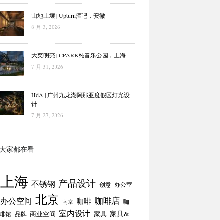
山地土壤 | Upturn酒吧，安徽
8 月 3, 2026
大奕明亮 | CPARK纯音乐公园，上海
7 月 31, 2026
HdA | 广州九龙湖阿那亚度假区灯光设
计
7 月 27, 2026
大家都在看
上海
产品设计
不锈钢
创意
办公室
北京
咖啡店
办公空间
咖啡
咖
南京
室内设计
商业空间
家具
家具&
啡馆
品牌