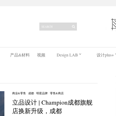
产品&材料
视频
Design LAB
设计plus+
商业&零售
/
成都
/
明星品牌
/
零售&商店
立品设计 | Champion成都旗舰
店换新升级，成都