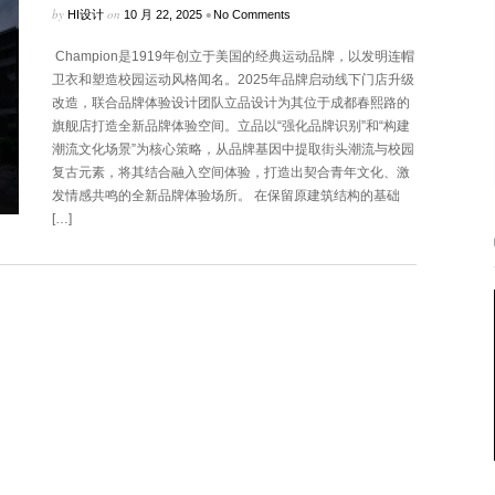
by
on
•
HI设计
10 月 22, 2025
No Comments
Champion是1919年创立于美国的经典运动品牌，以发明连帽
卫衣和塑造校园运动风格闻名。2025年品牌启动线下门店升级
改造，联合品牌体验设计团队立品设计为其位于成都春熙路的
旗舰店打造全新品牌体验空间。立品以“强化品牌识别”和“构建
潮流文化场景”为核心策略，从品牌基因中提取街头潮流与校园
复古元素，将其结合融入空间体验，打造出契合青年文化、激
发情感共鸣的全新品牌体验场所。 在保留原建筑结构的基础
[…]