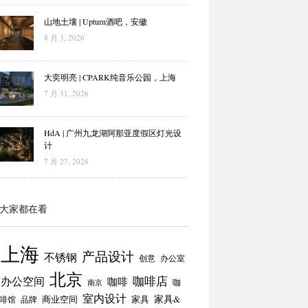
山地土壤 | Upturn酒吧，安徽
8 月 3, 2026
大奕明亮 | CPARK纯音乐公园，上海
7 月 31, 2026
HdA | 广州九龙湖阿那亚度假区灯光设
计
7 月 27, 2026
大家都在看
上海
产品设计
不锈钢
创意
办公室
北京
咖啡店
办公空间
咖啡
咖
南京
室内设计
商业空间
家具
家具&
啡馆
品牌