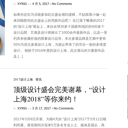
by
on
•
XYING
4 月 5, 2017
No Comments
如果你还在为没能参加此次盛会感到遗憾，不妨跟着小编一起
来回顾那些此次盛会上的亮眼作品吧！ 在已落下帷幕的2017
的“设计上海”展会上，来自全球30多个国家和地区的400多个
设计品牌、艺廊及设计师推出了1000余件最新作品，以及一系
列具有收藏价值的限量设计品等。本次参展品牌及艺廊中更有
50%为首次参展设计上海，为观众带来了的耳目一新的多维度
设计。 相较于2016年度的设计上海，此次展出的大量新作品
及 […]
2017设计上海
/
资讯
顶级设计盛会完美谢幕，“设计
上海2018”等你来约！
by
on
•
XYING
3 月 17, 2017
No Comments
2017年3月8日开展、为期4天的 “设计上海”2017于3月11日顺
利闭幕。展览期间共迎来5万多名专业人士、媒体及观众，再