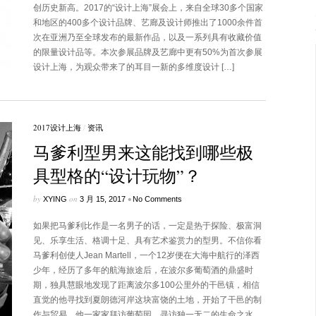
创历史新高。2017的“设计上海”展会上，来自全球30多个国家
和地区的400多个设计品牌、艺廊及设计师推出了1000余件首
次在亚洲乃至全球发布的最新作品，以及一系列具有收藏价值
的限量设计品等。本次参展品牌及艺廊中更有50%为首次参展
设计上海，为观众带来了的耳目一新的多维度设计 […]
2017设计上海
/
资讯
马爹利型男来这能找到哪些极
具型格的“设计玩物”？
by
on
•
XYING
3 月 15, 2017
No Comments
如果把马爹利比作是一名男子的话，一定是热于探险、极富洞
见、乐享生活、格调十足、具有艺术鉴赏力的型男。不信你看
马爹利创使人Jean Martell，一个12岁便在大海中航行的泽西
少年，经历了多年的航海旅途后，在波尔多葡萄酒的鼎盛时
期，独具慧眼地发现了距离波尔多100公里外的干邑镇，相信
直觉的他寻找到夏朗德河岸这块富饶的土地，开始了干邑的制
作与贸易。他一家家拜访葡萄园，寻访独一无二的生命之水，