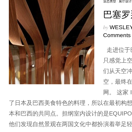
业态类型
/
展厅设计
巴塞罗那 
by
WESLEY
Comments
走进位于巴塞
只感觉上
们从天空
空，最终
网。 这家 
了日本及巴西美食特色的料理，所以在最初构
本和巴西的共同点。担纲室内设计的是EQUIPO C
他们发现自然景观在两国文化中都扮演着举足