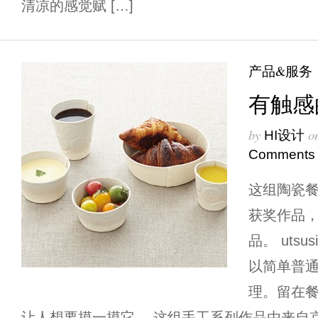
清凉的感觉赋 […]
产品&服务
有触感
by
o
HI设计
Comments
这组陶瓷
获奖作品，由R
品。 uts
以简单普
理。留在
让人想要摸一摸它。 这组手工系列作品由来自京都的