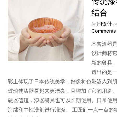
传统漆
结合
by
o
HI设计
Comments
木曾漆器
设计师将
新的餐具
透出的是
彩上体现了日本传统美学，好像将色彩渗入到肌
玻璃使漆器看起来更漂亮，且增加了它的用途
硬器磕碰，漆器餐具也可以长期使用。日常使
海绵和中性洗剂进行洗涤。 工匠们一点一点的