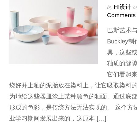
by
o
HI设计
Comments
巴斯艺术与
Buckle
具，这些
釉质的缝
它们看起来美
烧好并上釉的泥胎放在染料上，让它吸取染料
为地给这些器皿涂上某种颜色的釉面。通过底
形成的色彩，是传统方法无法实现的。 这个方
业学习期间发展出来的，这原本 […]