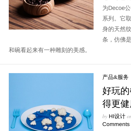
为Decoe
系列。它
身的天然
条，仿佛
和碗看起来有一种雕刻的美感。
产品&服务
好玩的
得更健
by
o
HI设计
Comments