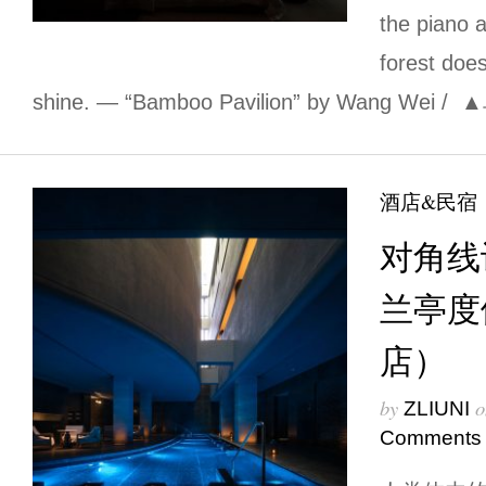
the piano 
forest doe
shine. — “Bamboo Pavilion” by Wang Wei /
酒店&民宿
对角线
兰亭度
店）
by
o
ZLIUNI
Comments