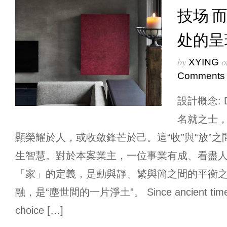
技场 
处的呈
by
o
XYING
Comments
設計概念: D
名就之士
顯榮耀於人，或收斂鋒芒於己。這“收”與“放”
生智慧。對於本案業主，一位事業有成、看盡
「家」的定義，是動與靜、繁與簡之間的平衡
融，是“塵世間的一片淨土”。 Since ancient time, t
choice […]