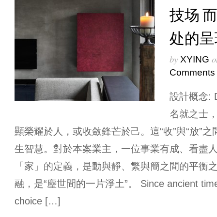
技场 
处的呈
by
o
XYING
Comments
設計概念: D
名就之士
顯榮耀於人，或收斂鋒芒於己。這“收”與“放”
生智慧。對於本案業主，一位事業有成、看盡
「家」的定義，是動與靜、繁與簡之間的平衡
融，是“塵世間的一片淨土”。 Since ancient time, t
choice […]