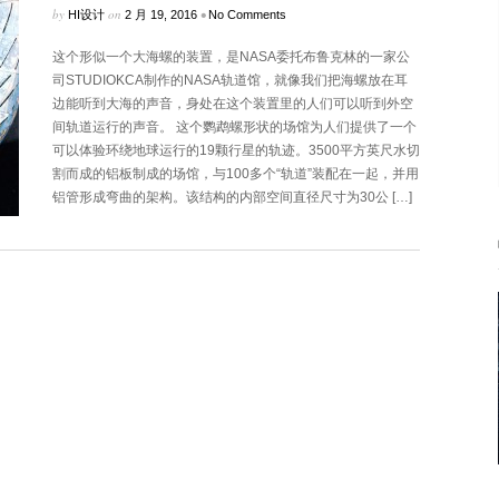
by
on
•
HI设计
2 月 19, 2016
No Comments
这个形似一个大海螺的装置，是NASA委托布鲁克林的一家公
司STUDIOKCA制作的NASA轨道馆，就像我们把海螺放在耳
边能听到大海的声音，身处在这个装置里的人们可以听到外空
间轨道运行的声音。 这个鹦鹉螺形状的场馆为人们提供了一个
可以体验环绕地球运行的19颗行星的轨迹。3500平方英尺水切
割而成的铝板制成的场馆，与100多个“轨道”装配在一起，并用
铝管形成弯曲的架构。该结构的内部空间直径尺寸为30公 […]