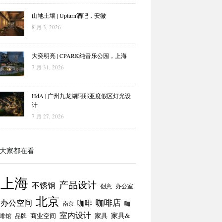
山地土壤 | Upturn酒吧，安徽
8 月 3, 2026
大奕明亮 | CPARK纯音乐公园，上海
7 月 31, 2026
HdA | 广州九龙湖阿那亚度假区灯光设
计
7 月 27, 2026
大家都在看
上海
产品设计
不锈钢
创意
办公室
北京
咖啡店
办公空间
咖啡
咖
南京
室内设计
商业空间
家具
家具&
啡馆
品牌