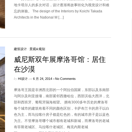
地卡塔尔人的多次对话，设计逐渐将故事转化为视觉设计和难
忘的体验。 The design of the Interiors by Koichi Takada
Architects in the National M […]
建筑设计
/
景观&规划
威尼斯双年展摩洛哥馆：居住
在沙漠
by
on
•
HI设计
6 月 24, 2014
No Comments
摩洛哥王国是非洲西北部的一个阿拉伯国家，东部以及东南部
与阿尔及利亚接壤，南部紧邻西撒哈拉，西部滨临大西洋，北
部和西班牙、葡萄牙隔海相望。 拥有3000多年历史的摩洛哥
每个城市的建筑有着不同的颜色区别，卡萨布兰卡的房子以白
色为主，而马拉喀什房子都是红色的，有的城市房子是以蓝色
为主。不管摩洛哥哪个城市都有老城和新城，而摩洛哥的老城
有菲斯老城区、马拉喀什老城区、梅克内斯老城