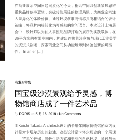
在商业展示空间日趋同质化的今天，桐话空间以创新策展思维
重构品牌叙事逻辑，突破传统展陈的物理局限，为商业空间注
入差异化的体验价值。通过环境叙事与情感共鸣相结合的设计
策略，将品牌内核转化为可感知的空间语言。本次设计上海展
会中，设计师以为仙人掌照明品牌打造的展厅为实践载体，在
36平方米的有限空间内，构建出连接荒漠意象与现代工业美学
的沉浸式剧场，探索商业空间从功能展示到体验创新的可能
性。 In an er […]
商业&零售
国宝级沙漠景观给予灵感，博
物馆商店成了一件艺术品
by
on
•
DORIS
5 月 16, 2019
No Comments
由Koichi Takada Architects设计的卡塔尔国家博物馆的室内设
计是对卡塔尔历史的叙述。这些设计是卡塔尔历史的一个展现
——贸易的开端，游牧生活方式和美丽的自然环境。通过与当