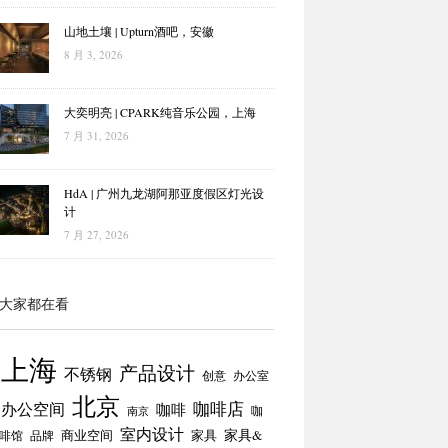
山地土壤 | Upturn酒吧，安徽
8 月 3, 2026
大奕明亮 | CPARK纯音乐公园，上海
7 月 31, 2026
HdA | 广州九龙湖阿那亚度假区灯光设
计
7 月 27, 2026
大家都在看
上海
产品设计
不锈钢
创意
办公室
北京
咖啡店
办公空间
咖啡
咖
南京
室内设计
商业空间
家具
家具&
啡馆
品牌