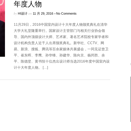
年度人物
by
on
•
HI设计
11 月 29, 2016
No Comments
11月29日，2016中国室内设计十大年度人物颁奖典礼在清华
大学大礼堂隆重举行。国家设计主管部门与相关行业协会领
导、国内外顶级设计大师、艺术家、著名艺术院校专家学者和
设计机构负责人近千人出席颁奖典礼。新华社、CCTV、网
易、新浪、搜狐、腾讯等百余家媒体共襄盛会，一同见证曾卫
平、崔东晖、李鹰、孙华锋、孙建华、陈向京、杨邦胜、余
平、陈德坚、黄书恒十位杰出设计师当选2016年度中国室内设
计十大年度人物。 […]