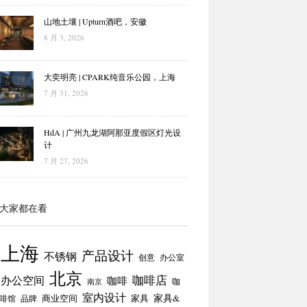
山地土壤 | Upturn酒吧，安徽
8 月 3, 2026
大奕明亮 | CPARK纯音乐公园，上海
7 月 31, 2026
HdA | 广州九龙湖阿那亚度假区灯光设
计
7 月 27, 2026
大家都在看
上海
产品设计
不锈钢
创意
办公室
北京
咖啡店
办公空间
咖啡
咖
南京
室内设计
商业空间
家具
家具&
啡馆
品牌