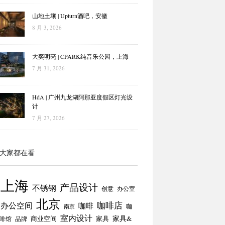
山地土壤 | Upturn酒吧，安徽
8 月 3, 2026
大奕明亮 | CPARK纯音乐公园，上海
7 月 31, 2026
HdA | 广州九龙湖阿那亚度假区灯光设
计
7 月 27, 2026
大家都在看
上海
产品设计
不锈钢
创意
办公室
北京
咖啡店
办公空间
咖啡
咖
南京
室内设计
商业空间
家具
家具&
啡馆
品牌