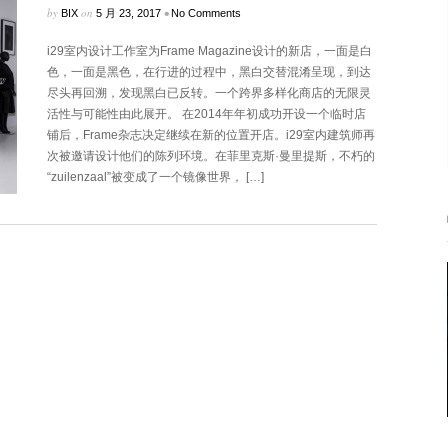
by
on
•
BIX
5 月 23, 2017
No Comments
i29室内设计工作室为Frame Magazine设计的新店，一面是白
色，一面是黑色，在行进的过程中，黑白交替混淆呈现，到达
尽头再回溯，发现黑白已反转。一个跨界多样化商店的无限灵
活性与可能性由此展开。 在2014年年初成功开设一个临时店
铺后，Frame杂志决定继续在新的位置开店。i29室内建筑师再
次被邀请设计他们的陈列环境。在菲里克斯·曼里提斯，不朽的
“zuilenzaal”被变成了一个镜像世界， […]