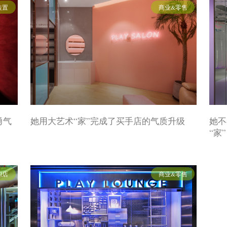
装置
商业&零售
勇气
她用大艺术“家”完成了买手店的气质升级
她不
“家”
闪店
商业&零售