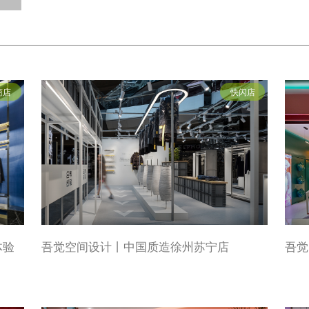
商店
快闪店
体验
吾觉空间设计丨中国质造徐州苏宁店
吾觉