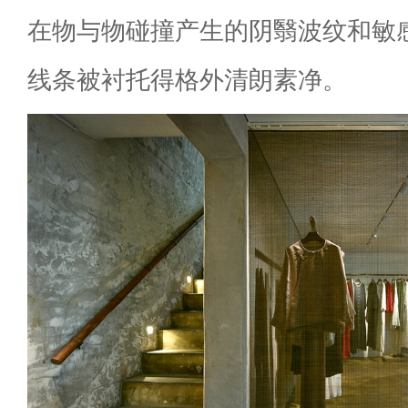
在物与物碰撞产生的阴翳波纹和敏感
线条被衬托得格外清朗素净。