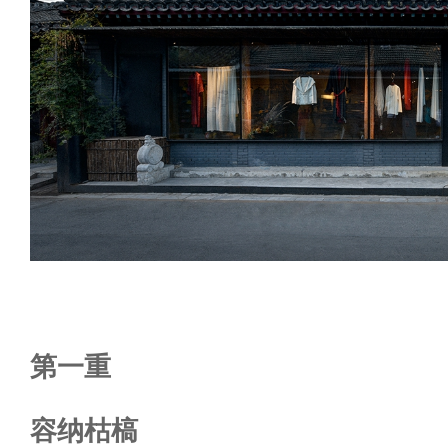
第一重
容纳枯槁