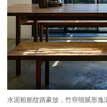
水泥粗粝纹路豪放，竹帘细腻形逸