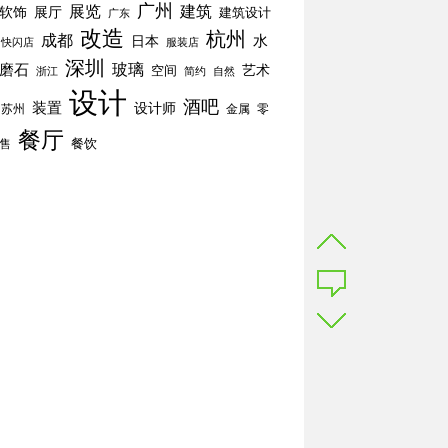
广州
展览
建筑
软饰
展厅
建筑设计
广东
改造
杭州
成都
水
日本
快闪店
服装店
深圳
玻璃
磨石
空间
艺术
简约
自然
浙江
设计
酒吧
装置
设计师
苏州
零
金属
餐厅
餐饮
售