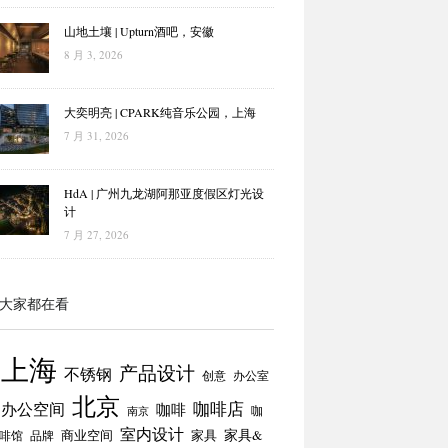
山地土壤 | Upturn酒吧，安徽
8 月 3, 2026
大奕明亮 | CPARK纯音乐公园，上海
7 月 31, 2026
HdA | 广州九龙湖阿那亚度假区灯光设
计
7 月 27, 2026
大家都在看
上海
产品设计
不锈钢
创意
办公室
北京
咖啡店
办公空间
咖啡
咖
南京
室内设计
商业空间
家具
家具&
啡馆
品牌