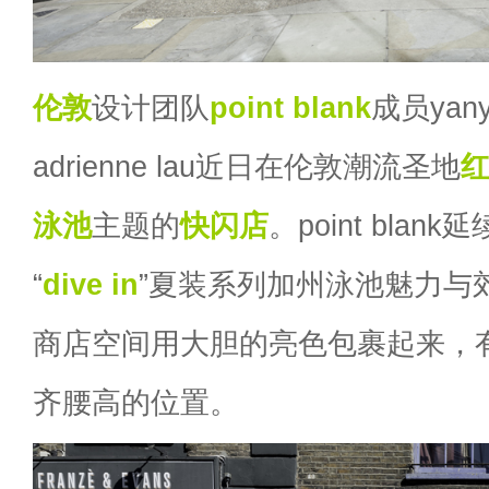
伦敦
设计团队
point blank
成员yany
adrienne lau近日在伦敦潮流圣地
泳池
主题的
快闪店
。point bla
“
dive in
”夏装系列加州泳池魅力与
商店空间用大胆的亮色包裹起来，
齐腰高的位置。