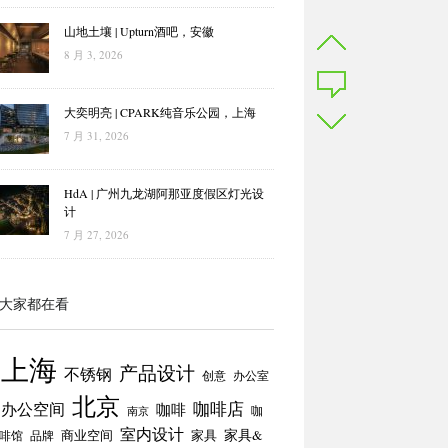
山地土壤 | Upturn酒吧，安徽
8 月 3, 2026
大奕明亮 | CPARK纯音乐公园，上海
7 月 31, 2026
HdA | 广州九龙湖阿那亚度假区灯光设
计
7 月 27, 2026
大家都在看
上海
产品设计
不锈钢
创意
办公室
北京
咖啡店
办公空间
咖啡
咖
南京
室内设计
商业空间
家具
家具&
啡馆
品牌