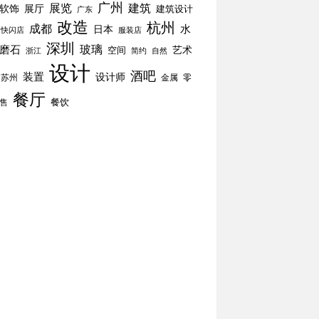
广州
展览
建筑
软饰
展厅
建筑设计
广东
改造
杭州
成都
水
日本
快闪店
服装店
深圳
玻璃
磨石
空间
艺术
简约
自然
浙江
设计
酒吧
装置
设计师
苏州
零
金属
餐厅
餐饮
售