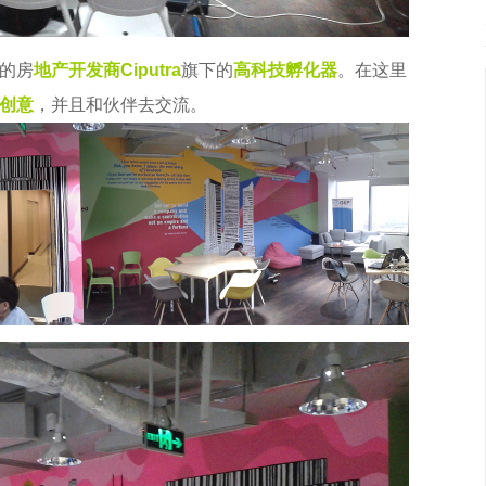
的房
地产开发商
Ciputra
旗下的
高科技孵化器
。在这里
创意
，并且和伙伴去交流。