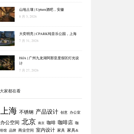
山地土壤 | Upturn酒吧，安徽
8 月 3, 2026
大奕明亮 | CPARK纯音乐公园，上海
7 月 31, 2026
HdA | 广州九龙湖阿那亚度假区灯光设
计
7 月 27, 2026
大家都在看
上海
产品设计
不锈钢
创意
办公室
北京
咖啡店
办公空间
咖啡
咖
南京
室内设计
商业空间
家具
家具&
啡馆
品牌