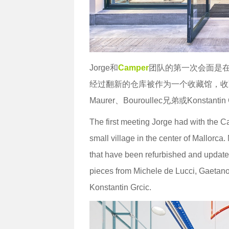
Jorge和
Camper
团队的第一次会面是在
经过翻新的仓库被作为一个收藏馆，收藏Michel
Maurer、Bouroullec兄弟或Konstant
The first meeting Jorge had with the 
small village in the center of Mallorc
that have been refurbished and updated
pieces from Michele de Lucci, Gaetano
Konstantin Grcic.