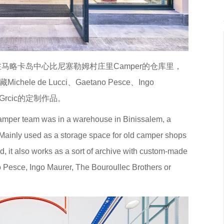
马略卡岛中心比尼塞勒姆村庄里Camper的仓库里，
e de Lucci、Gaetano Pesce、Ingo
in Grcic的定制作品。
Camper team was in a warehouse in Binissalem, a
a. Mainly used as a storage space for old camper shops
, it also works as a sort of archive with custom-made
 Pesce, Ingo Maurer, The Bouroullec Brothers or