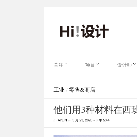
关注
项目
设计师
工业
/
零售&商店
他们用3种材料在西
by
on
•
AYLIN
3 月 23, 2020
下午 5:44