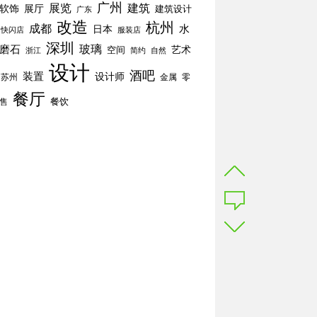
广州
展览
建筑
软饰
展厅
建筑设计
广东
改造
杭州
成都
水
日本
快闪店
服装店
深圳
玻璃
磨石
空间
艺术
简约
自然
浙江
设计
酒吧
装置
设计师
苏州
零
金属
餐厅
餐饮
售