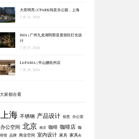
大奕明亮 | CPARK纯音乐公园，上海
7 月 31, 2026
HdA | 广州九龙湖阿那亚度假区灯光设
计
7 月 27, 2026
LivFAMA | 半山腰杭州店
7 月 20, 2026
大家都在看
上海
产品设计
不锈钢
创意
办公室
北京
咖啡店
办公空间
咖啡
咖
南京
室内设计
商业空间
家具
家具&
啡馆
品牌