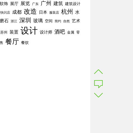
广州
展览
建筑
软饰
展厅
建筑设计
广东
改造
杭州
成都
水
日本
快闪店
服装店
深圳
玻璃
磨石
空间
艺术
简约
自然
浙江
设计
酒吧
装置
设计师
苏州
零
金属
餐厅
餐饮
售