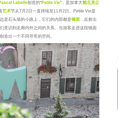
Pascal Labelle
创造的“
Petite Vie
”，是加拿大
魁北克
公
该
艺术
节从7月2日一直持续至11月2日。Petite Vie是
边是石头墙的小路上，它们的内部都是
镜面
，反射出
们意识到走廊内外之间的关系。当游客走进这段镜面
创造出一个不同寻常的空间。