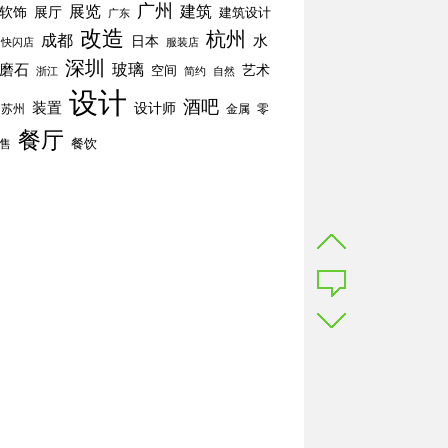
广州
展览
建筑
软饰
展厅
建筑设计
广东
改造
杭州
成都
水
日本
快闪店
服装店
深圳
玻璃
磨石
空间
艺术
简约
自然
浙江
设计
酒吧
装置
设计师
苏州
零
金属
餐厅
餐饮
售