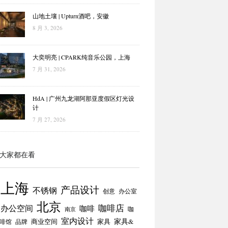
山地土壤 | Upturn酒吧，安徽
8 月 3, 2026
大奕明亮 | CPARK纯音乐公园，上海
7 月 31, 2026
HdA | 广州九龙湖阿那亚度假区灯光设
计
7 月 27, 2026
大家都在看
上海
产品设计
不锈钢
创意
办公室
北京
咖啡店
办公空间
咖啡
咖
南京
室内设计
商业空间
家具
家具&
啡馆
品牌